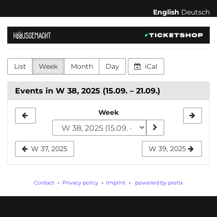
Skip to
English
Deutsch
main
content
hausgemacht
-
List
Week
Month
Day
iCal
feministischer
Kulturverein
Events in W 38, 2025 (15.09. – 21.09.)
für
Select
Week
a
Körperakzeptanz,
week
Konsens
W 37, 2025
W 39, 2025
to
und
display
Contact
Privacy policy
Imprint
powered by pretix
Selbstbestimmung