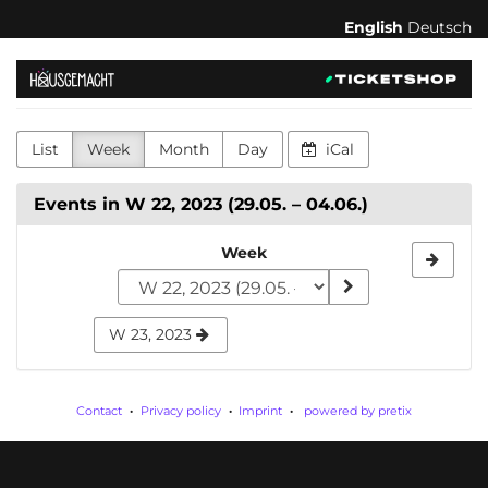
Skip to
English
Deutsch
main
content
hausgemacht
-
List
Week
Month
Day
iCal
feministischer
Kulturverein
Events in W 22, 2023 (29.05. – 04.06.)
für
Select
Week
a
Körperakzeptanz,
week
Konsens
W 23, 2023
to
und
display
Contact
Privacy policy
Imprint
powered by pretix
Selbstbestimmung